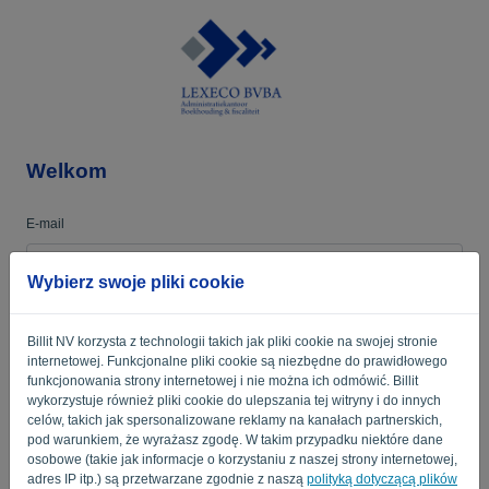
Język:
PL
Welkom
E-mail
Wybierz swoje pliki cookie
Hasło
Billit NV korzysta z technologii takich jak pliki cookie na swojej stronie
internetowej. Funkcjonalne pliki cookie są niezbędne do prawidłowego
funkcjonowania strony internetowej i nie można ich odmówić. Billit
Przypomnij mi
Zapomniałem hasła?
wykorzystuje również pliki cookie do ulepszania tej witryny i do innych
celów, takich jak spersonalizowane reklamy na kanałach partnerskich,
pod warunkiem, że wyrażasz zgodę. W takim przypadku niektóre dane
ZALOGUJ SIĘ
osobowe (takie jak informacje o korzystaniu z naszej strony internetowej,
adres IP itp.) są przetwarzane zgodnie z naszą
polityką dotyczącą plików