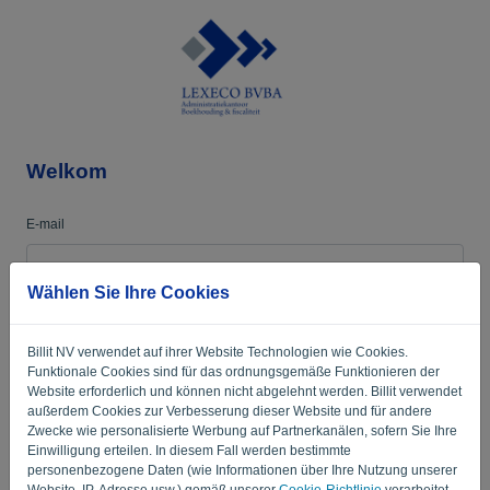
Sprache:
DE
Welkom
E-mail
Wählen Sie Ihre Cookies
Passwort
Billit NV verwendet auf ihrer Website Technologien wie Cookies.
Funktionale Cookies sind für das ordnungsgemäße Funktionieren der
Merken
Passwort vergessen?
Website erforderlich und können nicht abgelehnt werden. Billit verwendet
außerdem Cookies zur Verbesserung dieser Website und für andere
Zwecke wie personalisierte Werbung auf Partnerkanälen, sofern Sie Ihre
ANMELDEN
Einwilligung erteilen. In diesem Fall werden bestimmte
personenbezogene Daten (wie Informationen über Ihre Nutzung unserer
Website, IP-Adresse usw.) gemäß unserer
Cookie-Richtlinie
verarbeitet.