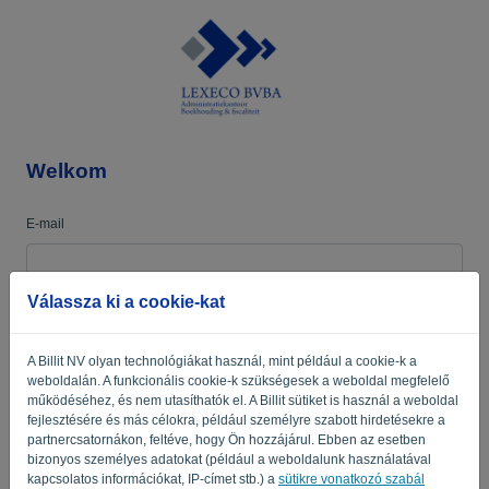
Nyelv:
HU
Welkom
E-mail
Válassza ki a cookie-kat
Jelszó
A Billit NV olyan technológiákat használ, mint például a cookie-k a
weboldalán. A funkcionális cookie-k szükségesek a weboldal megfelelő
Emlékeztess
Elfelejtett jelszó?
működéséhez, és nem utasíthatók el. A Billit sütiket is használ a weboldal
fejlesztésére és más célokra, például személyre szabott hirdetésekre a
partnercsatornákon, feltéve, hogy Ön hozzájárul. Ebben az esetben
BEJELENTKEZÉS
bizonyos személyes adatokat (például a weboldalunk használatával
kapcsolatos információkat, IP-címet stb.) a
sütikre vonatkozó szabál