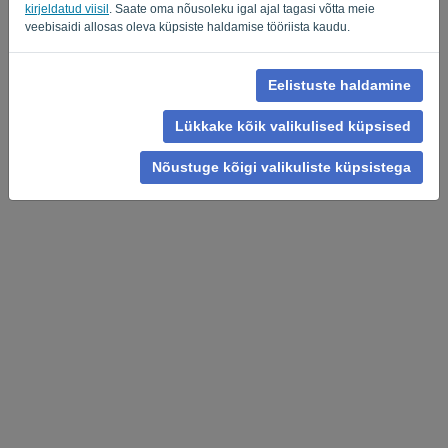
Privacy Policy
Terms of Service
-
.
kirjeldatud viisil
. Saate oma nõusoleku igal ajal tagasi võtta meie
veebisaidi allosas oleva küpsiste haldamise tööriista kaudu.
Eelistuste haldamine
Lükkake kõik valikulised küpsised
Nõustuge kõigi valikuliste küpsistega