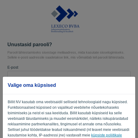
Keel:
ET
Unustasid parooli?
Parooli lähtestamiseks sisestage meiliaadress, mida kasutate sisselogimiseks.
Sellele e-posti aadressile saadetakse link, mis võimaldab teil parooli lähtestada.
E-post
Valige oma küpsised
Kas sa ei ole arvuti? Täitke „
”.
Billit NV kasutab oma veebisaidil selliseid tehnoloogiaid nagu küpsised.
Funktsionaalsed küpsised on vajalikud veebilehe nõuetekohaseks
toimimiseks ja neist ei saa keelduda. Billit kasutab küpsiseid ka selle
SAADA LINK
veebisaidi täiustamiseks ja muudel eesmärkidel, näiteks isikupärastatud
reklaamimine partnerkanalites, tingimusel et annate oma nõusoleku.
Tagasi sisselogimise juurde
Sellisel juhul töödeldakse teatud isikuandmeid (nt teavet meie veebisaidi
kasutamise kohta, IP-aadressi jne) vastavalt meie
küpsiste poliitikale