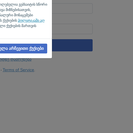
უცილებელია ვებსაიტის სწორი
ვა მიზნებისათვის,
ნალური მონაცემები
ს ქუქიების
პოლიტიკაში აღ
 კომპიუტერი? შეავსეთ '
'.
ლი ქუქიების მართვის
ᲑᲛᲣᲚᲘᲡ ᲒᲐᲒᲖᲐᲕᲜᲐ
ელა არჩევითი ქუქიები
რდზე დაბრუნება
Terms of Service
-
.