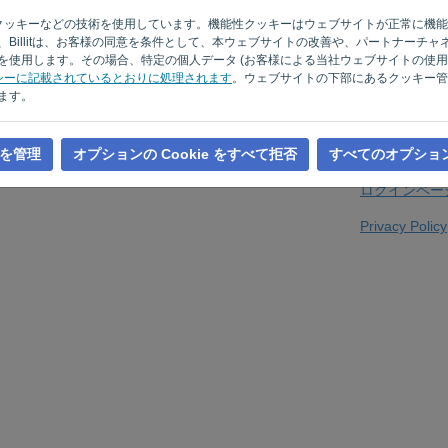
サイトでクッキーなどの技術を使用しています。機能性クッキーはウェブサイトが正常に
Billitは、お客様の同意を条件として、本ウェブサイトの改善や、パートナーチ
使用します。その場合、特定の個人データ (お客様による当社ウェブサイトの使用状
あなたはコンピ
シーに記載されているとおりに処理されます
。ウェブサイトの下部にあるクッキー管
ます。
を管理
オプションの Cookie をすべて拒否
すべてのオプショ
ログインペー
Privacy Policy