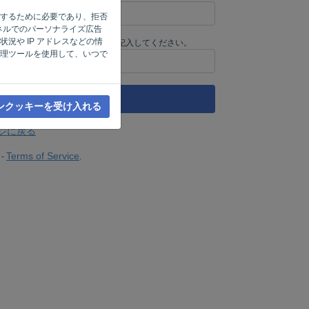
機能するために必要であり、拒否
ャネルでのパーソナライズ広告
況や IP アドレスなどの情
ューターじゃないの？'
' と記入してください。
理ツールを使用して、いつで
リンクを送信
ンクッキーを受け入れる
ジに戻る
Terms of Service
-
.