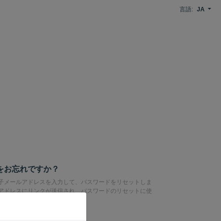
言語:
JA
をお忘れですか？
子メールアドレスを入力して、パスワードをリセットしま
アドレスにリンクが送信され、パスワードのリセットに使