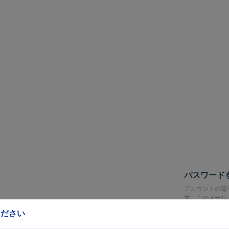
パスワード
アカウントの電
す。このメール
用できます。
ください
電子メール