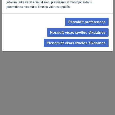
Privacy Policy
Terms of Service
-
.
jebkurā laikā varat atsaukt savu piekrišanu, izmantojot sīkfailu
pārvaldības rīku mūsu tīmekļa vietnes apakšā.
Pārvaldīt preferences
Noraidīt visas izvēles sīkdatnes
Pieņemiet visas izvēles sīkdatnes