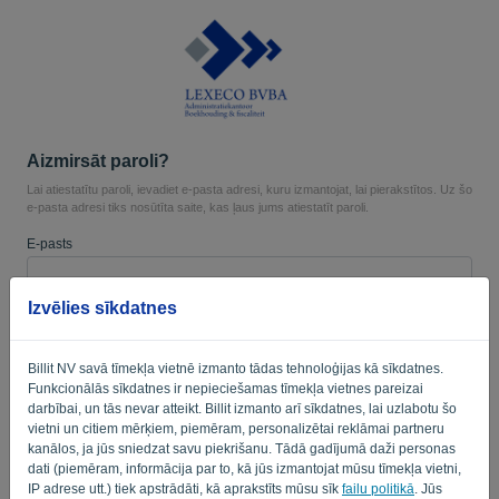
Valoda:
LV
Aizmirsāt paroli?
Lai atiestatītu paroli, ievadiet e-pasta adresi, kuru izmantojat, lai pierakstītos. Uz šo
e-pasta adresi tiks nosūtīta saite, kas ļaus jums atiestatīt paroli.
E-pasts
Izvēlies sīkdatnes
Vai jūs neesat dators? Aizpildiet '
'.
Billit NV savā tīmekļa vietnē izmanto tādas tehnoloģijas kā sīkdatnes.
Funkcionālās sīkdatnes ir nepieciešamas tīmekļa vietnes pareizai
darbībai, un tās nevar atteikt. Billit izmanto arī sīkdatnes, lai uzlabotu šo
NOSŪTĪT SAITI
vietni un citiem mērķiem, piemēram, personalizētai reklāmai partneru
kanālos, ja jūs sniedzat savu piekrišanu. Tādā gadījumā daži personas
Atpakaļ uz pieteikšanos
dati (piemēram, informācija par to, kā jūs izmantojat mūsu tīmekļa vietni,
IP adrese utt.) tiek apstrādāti, kā aprakstīts mūsu sīk
failu politikā
. Jūs